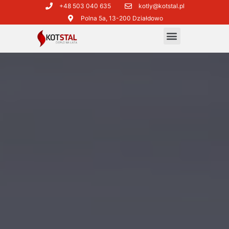
+48 503 040 635​
kotly@kotstal.pl​​
Polna 5a, 13-200 Działdowo