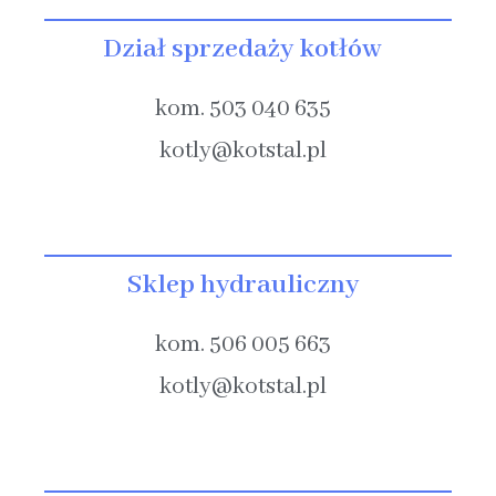
Dział sprzedaży kotłów
kom. 503 040 635​
kotly@kotstal.pl​​
Sklep hydrauliczny
kom. 506 005 663​
kotly@kotstal.pl​​