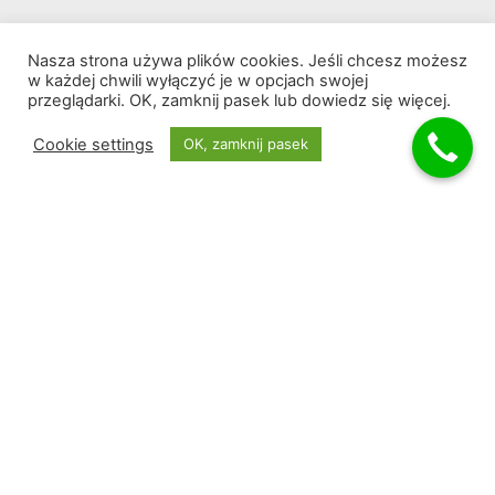
Nasza strona używa plików cookies. Jeśli chcesz możesz
w każdej chwili wyłączyć je w opcjach swojej
przeglądarki. OK, zamknij pasek lub dowiedz się więcej.
Cookie settings
OK, zamknij pasek
Producent ekologicznych kotłów c. o. na
ekogroszek i pellet.
Zakład Produkcyjno Usługowo Handlowy
KOTSTAL W. Kotkowski
Polna 5a, 13-200 Działdowo
NIP 5710000472
Dział Sprzedaży Kotłów