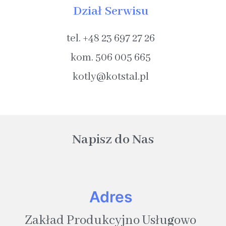
Dział Serwisu
tel. +48 23 697 27 26​
kom. 506 005 665​
kotly@kotstal.pl​
Napisz do Nas
Adres
Zakład Produkcyjno Usłu
g
owo