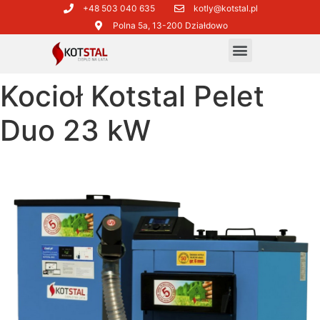
+48 503 040 635​
kotly@kotstal.pl​​
Polna 5a, 13-200 Działdowo
Kocioł Kotstal Pelet
Duo 23 kW