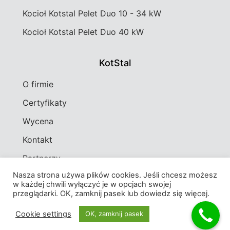
Kocioł Kotstal Pelet Duo 10 - 34 kW
Kocioł Kotstal Pelet Duo 40 kW
KotStal
O firmie
Certyfikaty
Wycena
Kontakt
Partnerzy
Nasza strona używa plików cookies. Jeśli chcesz możesz
w każdej chwili wyłączyć je w opcjach swojej
© All rights reserved
przeglądarki. OK, zamknij pasek lub dowiedz się więcej.
Powered by Alpha Ad Solutions
Cookie settings
OK, zamknij pasek
Polityka prywatności