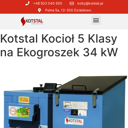
+48 503 040 635​
kotly@kotstal.pl​​
Polna 5a, 13-200 Działdowo
Kotstal Kocioł 5 Klasy
na Ekogroszek 34 kW