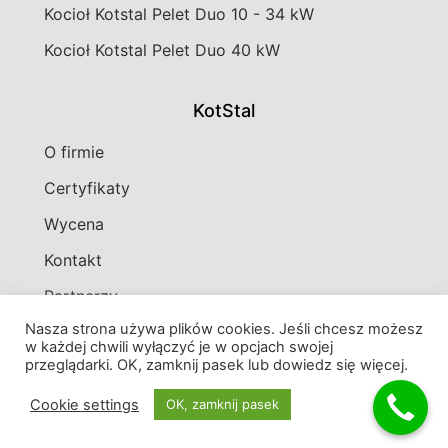
Kocioł Kotstal Pelet Duo 10 - 34 kW
Kocioł Kotstal Pelet Duo 40 kW
KotStal
O firmie
Certyfikaty
Wycena
Kontakt
Partnerzy
Nasza strona używa plików cookies. Jeśli chcesz możesz
w każdej chwili wyłączyć je w opcjach swojej
przeglądarki. OK, zamknij pasek lub dowiedz się więcej.
© All rights reserved
Powered by Alpha Ad Solutions
Cookie settings
OK, zamknij pasek
Polityka prywatności