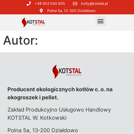
+48 503 040 635​
kotly@kotstal.pl​​
Polna 5a, 13-200 Działdowo
Autor:
Producent ekologicznych kotłów c. o. na
ekogroszek i pellet.
Zakład Produkcyjno Usługowo Handlowy
KOTSTAL W. Kotkowski
Polna 5a, 13-200 Działdowo